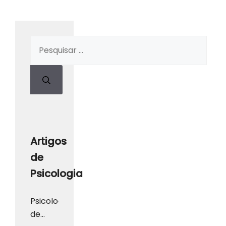
Artigos
de
Psicologia
Psicologia
de