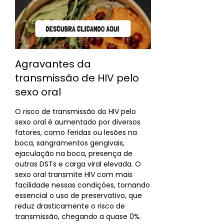
Agravantes da
transmissão de HIV pelo
sexo oral
O risco de transmissão do HIV pelo
sexo oral é aumentado por diversos
fatores, como feridas ou lesões na
boca, sangramentos gengivais,
ejaculação na boca, presença de
outras DSTs e carga viral elevada. O
sexo oral transmite HIV com mais
facilidade nessas condições, tornando
essencial o uso de preservativo, que
reduz drasticamente o risco de
transmissão, chegando a quase 0%.