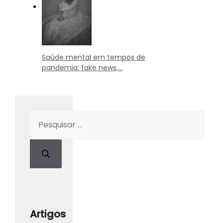
Saúde mental em tempos de
pandemia: fake news,…
Artigos