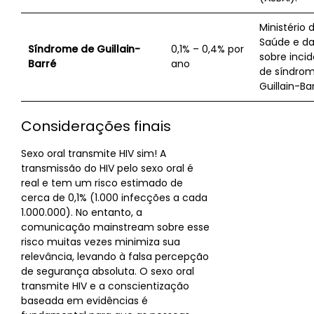
Ministério 
Saúde e d
Síndrome de Guillain-
0,1% – 0,4% por
sobre inci
Barré
ano
de síndro
Guillain-Bar
Considerações finais
Sexo oral transmite HIV sim! A
transmissão do HIV pelo sexo oral é
real e tem um risco estimado de
cerca de 0,1% (1.000 infecções a cada
1.000.000). No entanto, a
comunicação mainstream sobre esse
risco muitas vezes minimiza sua
relevância, levando à falsa percepção
de segurança absoluta. O sexo oral
transmite HIV e a conscientização
baseada em evidências é