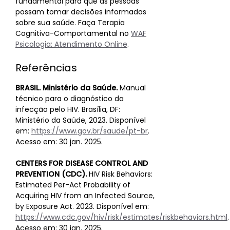
fundamental para que as pessoas
possam tomar decisões informadas
sobre sua saúde. Faça Terapia
Cognitiva-Comportamental no
WAF
Psicologia: Atendimento Online
.
Referências
BRASIL. Ministério da Saúde.
Manual
técnico para o diagnóstico da
infecção pelo HIV. Brasília, DF:
Ministério da Saúde, 2023. Disponível
em:
https://www.gov.br/saude/pt-br
.
Acesso em: 30 jan. 2025.
CENTERS FOR DISEASE CONTROL AND
PREVENTION (CDC).
HIV Risk Behaviors:
Estimated Per-Act Probability of
Acquiring HIV from an Infected Source,
by Exposure Act. 2023. Disponível em:
https://www.cdc.gov/hiv/risk/estimates/riskbehaviors.html
.
Acesso em: 30 jan. 2025.