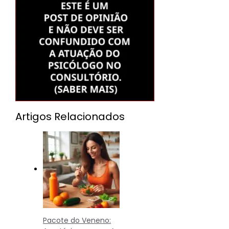
Artigos Relacionados
Pacote do Veneno: