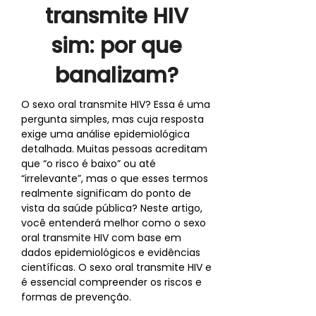
transmite HIV
sim: por que
banalizam?
O sexo oral transmite HIV? Essa é uma
pergunta simples, mas cuja resposta
exige uma análise epidemiológica
detalhada. Muitas pessoas acreditam
que “o risco é baixo” ou até
“irrelevante”, mas o que esses termos
realmente significam do ponto de
vista da saúde pública? Neste artigo,
você entenderá melhor como o sexo
oral transmite HIV com base em
dados epidemiológicos e evidências
científicas. O sexo oral transmite HIV e
é essencial compreender os riscos e
formas de prevenção.