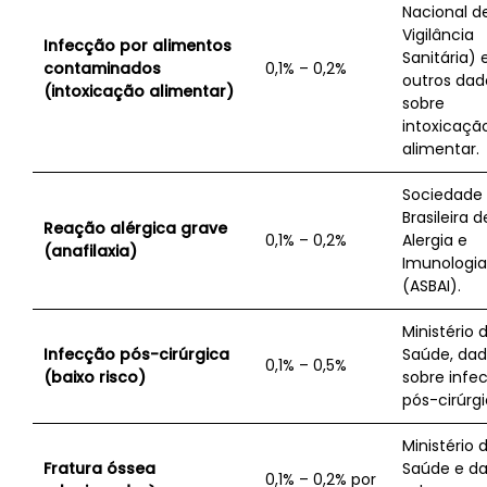
Nacional d
Vigilância
Infecção por alimentos
Sanitária) 
contaminados
0,1% – 0,2%
outros dad
(intoxicação alimentar)
sobre
intoxicaçã
alimentar.
Sociedade
Brasileira d
Reação alérgica grave
0,1% – 0,2%
Alergia e
(anafilaxia)
Imunologia
(ASBAI).
Ministério 
Infecção pós-cirúrgica
Saúde, da
0,1% – 0,5%
(baixo risco)
sobre infe
pós-cirúrgi
Ministério 
Fratura óssea
Saúde e d
0,1% – 0,2% por