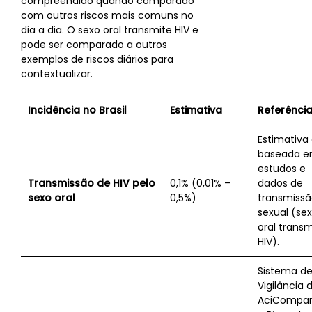
compreendido quando comparado
com outros riscos mais comuns no
dia a dia. O sexo oral transmite HIV e
pode ser comparado a outros
exemplos de riscos diários para
contextualizar.
Incidência no Brasil
Estimativa
Referênci
Estimativa 
baseada 
estudos e
Transmissão de HIV pelo
0,1% (0,01% –
dados de
sexo oral
0,5%)
transmiss
sexual (se
oral transm
HIV).
Sistema d
Vigilância 
AciCompa