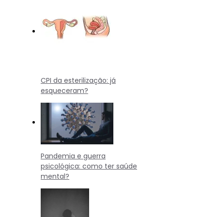
CPI da esterilização: já
esqueceram?
Pandemia e guerra
psicológica: como ter saúde
mental?