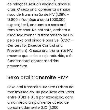
de relações sexuais vaginais, anais e
orais. O sexo anal apresenta o maior
risco de transmissão de HIV (1,38% –
13.800 infecções a cada 1.000.000
exposições), enquanto o sexo oral
tem o menor. No entanto, embora o
risco seja menor, a transmissão de HIV
pelo sexo oral ainda é possível (CDC –
Centers for Disease Control and
Prevention). O sexo oral transmite HIV,
mesmo que o risco seja reduzido, e é
fundamental adotar medidas
preventivas.
Sexo oral transmite HIV?
Sexo oral transmite HIV sim! O risco de
transmissão do HIV pelo sexo oral varia
entre 0,01% e 0,5% por exposição, com
uma média amplamente aceita de
aproximadamente 0,1% (1.000