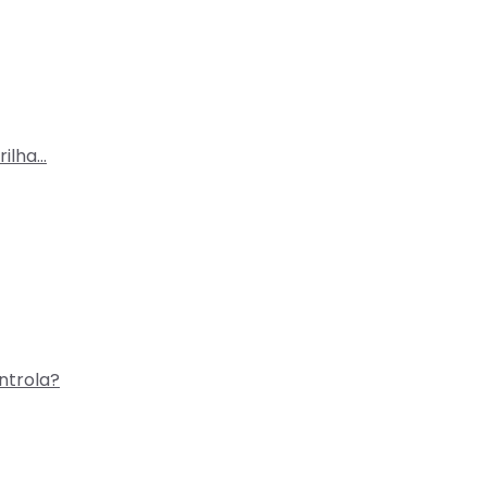
rilha…
ntrola?