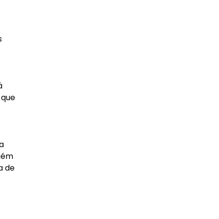
s
á
 que
a
guém
a de