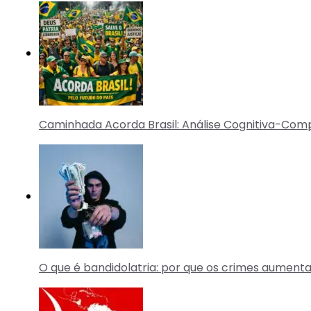
Caminhada Acorda Brasil: Análise Cognitiva-Co
O que é bandidolatria: por que os crimes aumenta