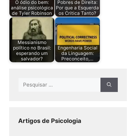
O ódio do bem:
Pobres de Direita:
análise psicológica
Por que a Esquerda
de Tyler Robinson
os Critica Tanto?
Messianismo
político no Brasil:
Engenharia Social
esperando um
da Linguagem:
salvador?
Preconceito,…
Artigos de Psicologia