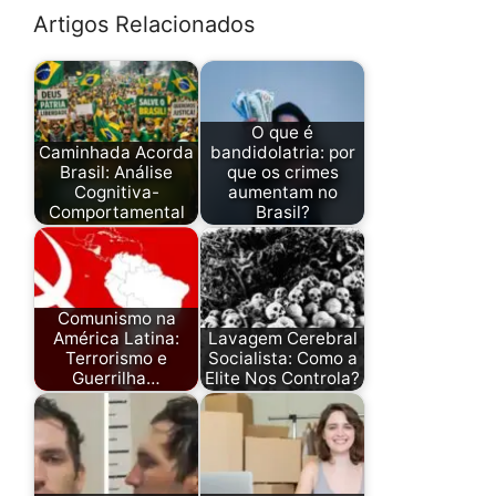
Artigos Relacionados
O que é
Caminhada Acorda
bandidolatria: por
Brasil: Análise
que os crimes
Cognitiva-
aumentam no
Comportamental
Brasil?
Comunismo na
América Latina:
Lavagem Cerebral
Terrorismo e
Socialista: Como a
Guerrilha…
Elite Nos Controla?