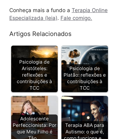
Conheça mais a fundo a
Terapia Online
Especializada (leia)
.
Fale comigo.
Artigos Relacionados
Psicologia de
Aristóteles:
Psicologia de
reflexões e
Platão: reflexões e
contribuições à
contribuições à
TCC
TCC
Adolescente
Perfeccionista: Por
Terapia ABA para
que Meu Filho é
Autismo: o que é,
Tão…
como funciona e…