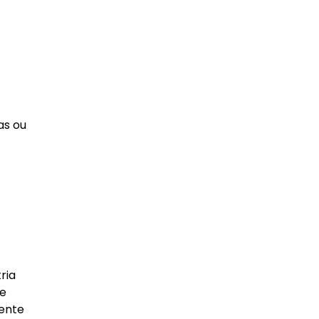
as ou
ria
 e
mente