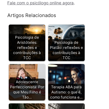
Fale com o psicólogo online agora
.
Artigos Relacionados
Psicologia de
Aristóteles:
Psicologia de
reflexões e
Platão: reflexões e
contribuições à
contribuições à
TCC
TCC
Adolescente
Perfeccionista: Por
Terapia ABA para
que Meu Filho é
Autismo: o que é,
Tão…
como funciona e…