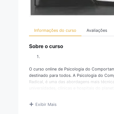
Informações do curso
Avaliações
Sobre o curso
O curso online de Psicologia do Comportam
destinado para todos. A Psicologia do C
Radical, é uma das abordagens mais técnicas
universidades, clínicas e hospitais do pla
mundo da mesma forma após fazer esse cu
Exibir Mais
Público-Alvo