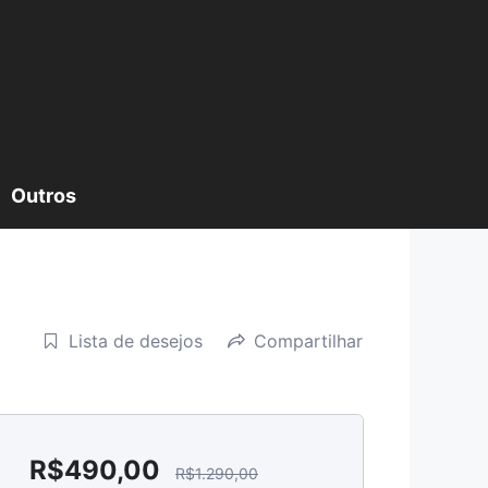
Outros
Lista de desejos
Compartilhar
R$
490,00
R$
1.290,00