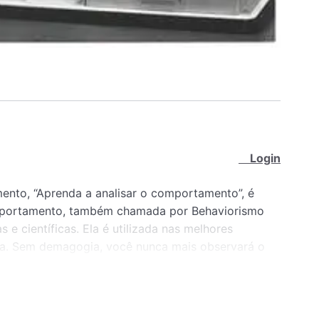
Login
ento, “Aprenda a analisar o comportamento”, é
omportamento, também chamada por Behaviorismo
 e científicas. Ela é utilizada nas melhores
neta. Sem demagogia, você nunca mais observará o
rso.